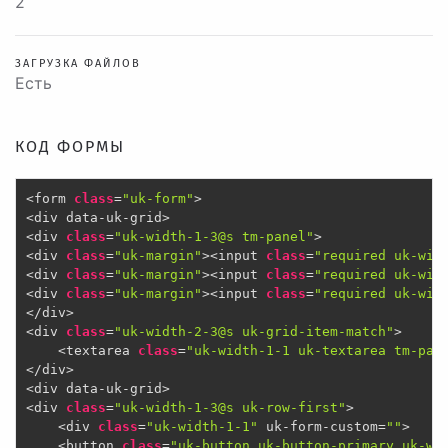
2
ЗАГРУЗКА ФАЙЛОВ
Есть
КОД ФОРМЫ
<form 
class
=
"uk-form"
>

<div data-uk-grid>

<div 
class
=
"uk-width-1-3@s tm-panel"
>

<div 
class
=
"uk-margin"
><input 
class
=
"required uk-wid
<div 
class
=
"uk-margin"
><input 
class
=
"required uk-wid
<div 
class
=
"uk-margin"
><input 
class
=
"required uk-wid
</div>

<div 
class
=
"uk-width-2-3@s uk-grid-item-match"
>

    <textarea 
class
=
"uk-width-1-1 uk-textarea tm-pan
</div>

<div data-uk-grid>

<div 
class
=
"uk-width-1-3@s uk-row-first"
>

	<div 
class
=
"uk-width-1-1"
 uk-form-custom=
""
>

    <button 
class
=
"uk-button uk-button-primary uk-wi